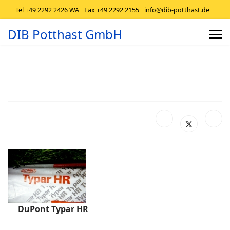
Tel +49 2292 2426 WA
Fax +49 2292 2155
info@dib-potthast.de
DIB Potthast GmbH
DuPont Typar HR