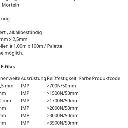
 Mörteln
erung
rt , alkalibeständig
,5mm x 2,5mm
llen à 1,00m x 100m / Palette
e möglich.
 E-Glas
henweite
Ausrüstung
Reißfestigkeit
Farbe
Produktcode
2,5 mm
IMP
>700N/50mm
 mm
IMP
>1500N/50mm
0 mm
IMP
>1700N/50mm
 mm
IMP
>2000N/50mm
 mm
IMP
>3000N/50mm
 mm
IMP
>3500N/50mm