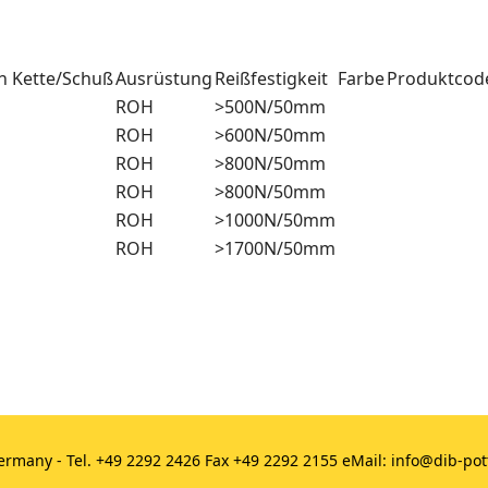
n Kette/Schuß
Ausrüstung
Reißfestigkeit
Farbe
Produktcod
ROH
>500N/50mm
ROH
>600N/50mm
ROH
>800N/50mm
ROH
>800N/50mm
ROH
>1000N/50mm
ROH
>1700N/50mm
rmany - Tel. +49 2292 2426 Fax +49 2292 2155 eMail: info@dib-pot