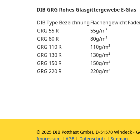
DIB GRG Rohes Glasgittergewebe E-Glas
DIB Type Bezeichnung
Flächengewicht
Fade
GRG 55 R
55g/m²
GRG 80 R
80g/m²
GRG 110 R
110g/m²
GRG 130 R
130g/m²
GRG 150 R
150g/m²
GRG 220 R
220g/m²
© 2025 DIB Potthast GmbH, D-51570 Windeck - Ge
Impressum
|
AGB
|
Datenschutz
|
Sitemap