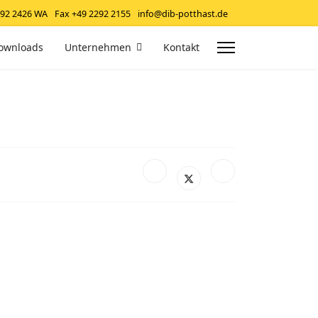
292 2426 WA
Fax +49 2292 2155
info@dib-potthast.de
ownloads
Unternehmen
Kontakt