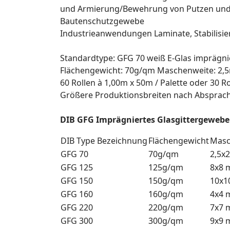
und Armierung/Bewehrung von Putzen und
Bautenschutzgewebe
Industrieanwendungen Laminate, Stabilisi
Standardtype: GFG 70 weiß E-Glas imprägnie
Flächengewicht: 70g/qm Maschenweite: 2
60 Rollen à 1,00m x 50m / Palette oder 30 Ro
Größere Produktionsbreiten nach Absprach
DIB GFG Imprägniertes Glasgittergewebe
DIB Type Bezeichnung
Flächengewicht
Masc
GFG 70
70g/qm
2,5x
GFG 125
125g/qm
8x8
GFG 150
150g/qm
10x1
GFG 160
160g/qm
4x4
GFG 220
220g/qm
7x7
GFG 300
300g/qm
9x9