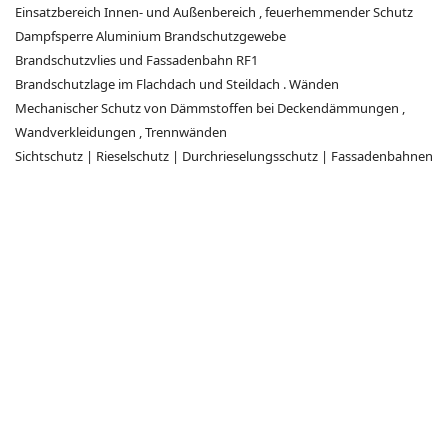
Einsatzbereich Innen- und Außenbereich , feuerhemmender Schutz
Dampfsperre Aluminium Brandschutzgewebe
Brandschutzvlies und Fassadenbahn RF1
Brandschutzlage im Flachdach und Steildach . Wänden
Mechanischer Schutz von Dämmstoffen bei Deckendämmungen ,
Wandverkleidungen , Trennwänden
Sichtschutz | Rieselschutz | Durchrieselungsschutz | Fassadenbahnen
alu glasgewebe A2 dampfsperre dampfbremse dampfdicht
wasserdampfdicht 1500 sd sd-wert
Airtex A2 Firevap Brandschutzvlies Brandschutzgewebe Bau
Dampfsperre unbrennbar
Brand
schutzfolie RF1 nicht brennbar
Brandschutzlage ,
Fassadenbahn
, Vliesfolie